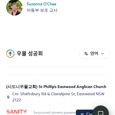
Suzanna O’Chee
아동부 보조 교사
언어
(시드니우물교회) St Phillip's Eastwood Anglican Church
Cnr. Shaftsbury Rd & Clanalpine St, Eastwood NSW
2122
Structured content powered by
Sanity.io
Contents