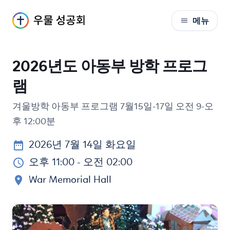
메뉴
S
k
i
2026년도 아동부 방학 프로그
p
t
램
o
C
겨울방학 아동부 프로그램 7월15일-17일 오전 9-오
o
후 12:00분
n
t
2026년 7월 14일 화요일
e
오후 11:00
- 오전 02:00
n
t
War Memorial Hall